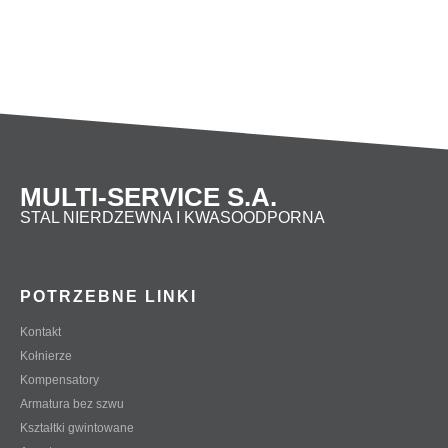
250/200
273,1
219,1
250/150
273,1
168,3
MULTI-SERVICE S.A.
STAL NIERDZEWNA I KWASOODPORNA
POTRZEBNE LINKI
Kontakt
Kołnierze
Kompensatory
Armatura bez szwu
Kształtki gwintowane