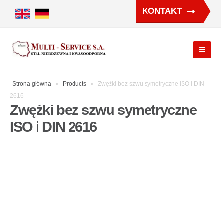
KONTAKT
Strona główna
»
Products
»
Zwężki bez szwu symetryczne ISO i DIN
2616
Zwężki bez szwu symetryczne
ISO i DIN 2616