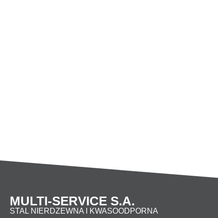
DN 125
130
19
12
13
DN 150
130
20
12
14
DN 200
130
25
16
22
DN 250
130
25
16
22
DN 300
130
25
16
22
DN 350
265
25
16
22
DN 400
265
25
16
22
DN 500
265
25
16
22
MULTI-SERVICE S.A.
STAL NIERDZEWNA I KWASOODPORNA