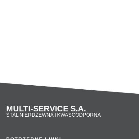
80
88,9
87
2,05
100
114,3
103
2,9
125
139,7
229
150
168,3
305
200
219,1
381
250
273
426
MULTI-SERVICE S.A.
STAL NIERDZEWNA I KWASOODPORNA