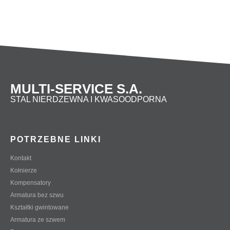
2 1/2″
70
27
80
3″
82
33
95
MULTI-SERVICE S.A.
STAL NIERDZEWNA I KWASOODPORNA
POTRZEBNE LINKI
Kontakt
Kołnierze
Kompensatory
Armatura bez szwu
Kształtki gwintowane
Armatura ze szwem