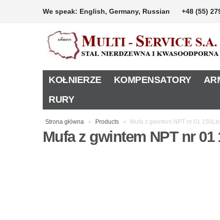
We speak: English, Germany, Russian
+48 (55) 27
KOŁNIERZE
KOMPENSATORY
AR
RURY
Strona główna
»
Products
»
Mufa z gwintem NPT nr 01 150Lb
Mufa z gwintem NPT nr 01