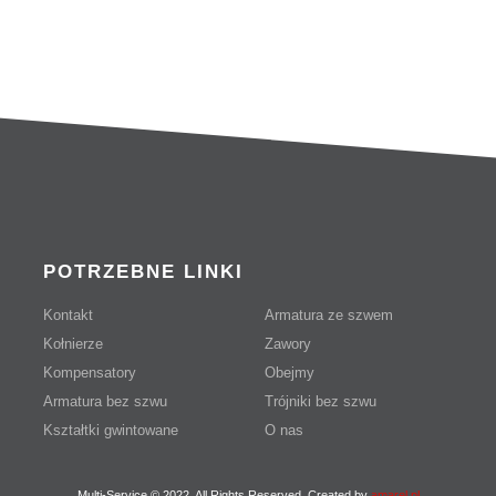
56
POTRZEBNE LINKI
Kontakt
Armatura ze szwem
Kołnierze
Zawory
Kompensatory
Obejmy
Armatura bez szwu
Trójniki bez szwu
Kształtki gwintowane
O nas
Multi-Service © 2022. All Rights Reserved. Created by
amarel.pl