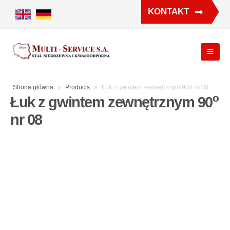
KONTAKT
Strona główna
»
Products
»
Łuk z gwintem zewnętrznym 90o nr 08
o
Łuk z gwintem zewnętrznym 90
nr 08