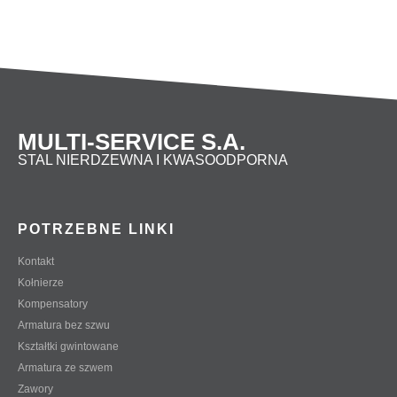
500
670
620
28
20
M22
25
84
MULTI-SERVICE S.A.
STAL NIERDZEWNA I KWASOODPORNA
POTRZEBNE LINKI
Kontakt
Kołnierze
Kompensatory
Armatura bez szwu
Kształtki gwintowane
Armatura ze szwem
Zawory