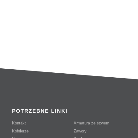
57.0×3.0
107
08.0×3.0
120
09.6×3.0
140
POTRZEBNE LINKI
Kontakt
Armatura ze szwem
Kołnierze
Zawory