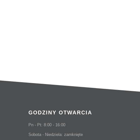
5,5
6,56
9,24
GODZINY OTWARCIA
Pn - Pt: 8:00 - 16:00
Sobota - Niedziela: zamknięte