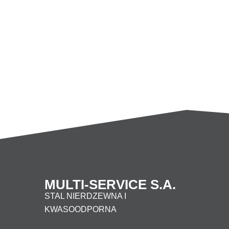
450
4
500
5
600
6
MULTI-SERVICE S.A.
STAL NIERDZEWNA I
KWASOODPORNA